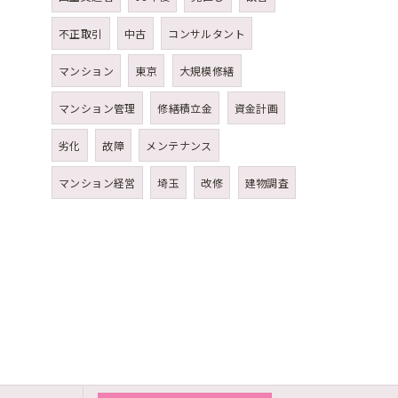
不正取引
中古
コンサルタント
マンション
東京
大規模修繕
マンション管理
修繕積立金
資金計画
劣化
故障
メンテナンス
マンション経営
埼玉
改修
建物調査