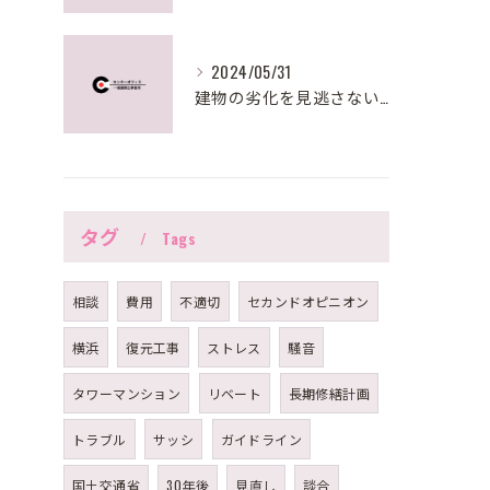
2024/05/31
建物の劣化を見逃さない！大規模修繕で必要な建物調査診断とは？
タグ
Tags
相談
費用
不適切
セカンドオピニオン
横浜
復元工事
ストレス
騒音
タワーマンション
リベート
長期修繕計画
トラブル
サッシ
ガイドライン
国土交通省
30年後
見直し
談合