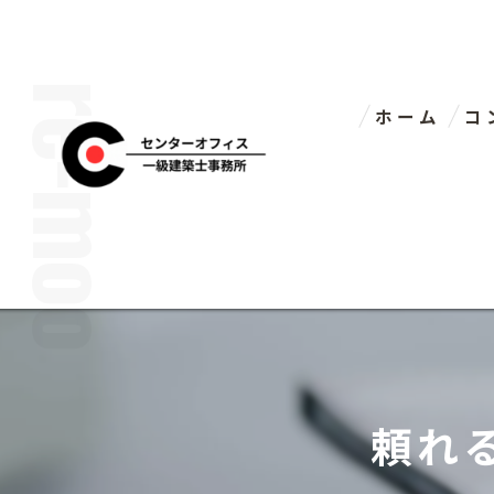
ホーム
コ
代
頼れ