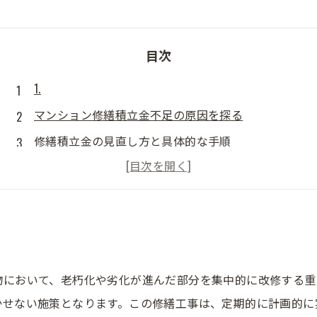
目次
1.
マンション修繕積立金不足の原因を探る
修繕積立金の見直し方と具体的な手順
住民の合意を得るためのコミュニケーション術
外部資金の活用法：融資や助成金を検討する
将来的な対策：積立金を増やすための長期計画
物において、老朽化や劣化が進んだ部分を集中的に改修する重
かせない施策となります。この修繕工事は、定期的に計画的に