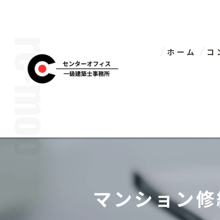
ホーム
コ
代
マンション修