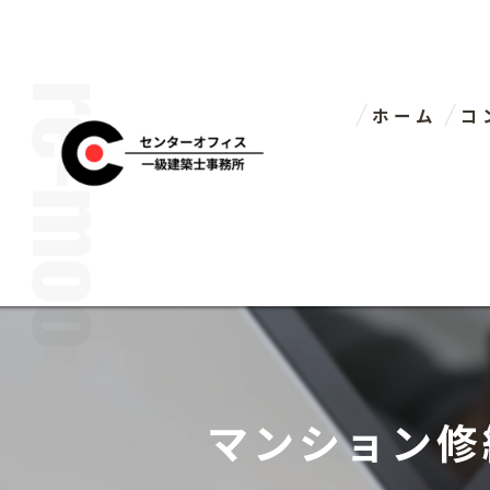
ホーム
コ
代
マンション修