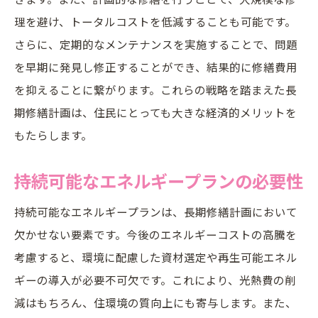
コンサルティングとの協働で築く信頼関係
理を避け、トータルコストを低減することも可能です。
長期修繕計画の成功を導くパートナー選び
さらに、定期的なメンテナンスを実施することで、問題
修繕積立金の適切な管理がもたらす安心の未来
を早期に発見し修正することができ、結果的に修繕費用
修繕積立金管理の基本と重要性
を抑えることに繋がります。これらの戦略を踏まえた長
透明性のある管理体制の構築
期修繕計画は、住民にとっても大きな経済的メリットを
将来の修繕に備えた資金計画
もたらします。
住民の信頼を得る積立金運用
持続可能なエネルギープランの必要性
適切な積立で安心を提供する
修繕積立金の効果的な増額方法
持続可能なエネルギープランは、長期修繕計画において
省エネ技術導入で建物価値を向上させる実践方
欠かせない要素です。今後のエネルギーコストの高騰を
法
考慮すると、環境に配慮した資材選定や再生可能エネル
ギーの導入が必要不可欠です。これにより、光熱費の削
省エネ技術の導入が建物価値に与える影響
減はもちろん、住環境の質向上にも寄与します。また、
技術革新を取り入れた修繕計画の進め方