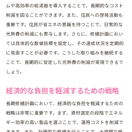
ムや高効率の給湯器を導入することで、長期的なコスト
エコフレンドリーな設計の推進
削減を図ることができます。また、住民への啓発活動も
住環境向上と光熱費削減の両立
重要です。住民が省エネの意識を持つことで、日常的な
コミュニティの声を反映した計画作り
光熱費の削減にも寄与します。さらに、修繕計画におい
持続可能な住まいを実現するための一歩
ては具体的な数値目標を設定し、その達成状況を定期的
信頼できるコンサルティングの選び方と長期修
に見直すことが必要です。こうした取り組みを継続する
繕計画の成功
ことで、長期的に安定した光熱費の削減が実現できるで
しょう。
プロフェッショナルなコンサルティングの
特徴
経済的な負担を軽減するための戦略
コンサルティング選定のチェックポイント
成功事例から学ぶコンサルティングの活用
長期修繕計画において、経済的な負担を軽減するための
法
戦略は非常に重要です。まず、資材選定の段階でエネル
ギー効率の高い製品を選ぶことで、運用コストを削減で
コミュニケーションが鍵となる成功の秘訣
きます。また、計画的な修繕を行うことで、大規模な修