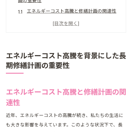
エネルギーコスト高騰と修繕計画の関連性
光熱費削減を目指す長期修繕計画
経済的な負担を軽減するための戦略
持続可能なエネルギープランの必要性
地域社会と連携したエネルギー効率化
エネルギーコスト高騰を背景にした長
期修繕計画の重要性
未来を見据えた長期的視野の重要性
省エネ対策が鍵光熱費を削減する長期修繕計画
の秘訣
エネルギーコスト高騰と修繕計画の関
効果的な省エネ対策の選定方法
連性
省エネ技術の導入効果を最大化するには
近年、エネルギーコストの高騰が続き、私たちの生活に
設備改善による光熱費削減の実例
も大きな影響を与えています。このような状況下で、長
省エネ対策と環境保護の相乗効果