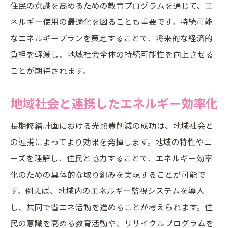
住民の意識を高めるための教育プログラムを通じて、エ
建物価値向上を目指した省エネの実践
ネルギー使用の最適化を図ることも重要です。持続可能
省エネ導入による市場競争力の強化
なエネルギープランを策定することで、将来的な経済的
住民参加型の省エネプロジェクト
負担を軽減し、地域社会全体の持続可能性を向上させる
省エネ技術とデザインの調和
ことが期待されます。
長期修繕計画を通じて実現する持続可能な住ま
地域社会と連携したエネルギー効率化
いの維持
持続可能な住まいのための修繕計画の役割
長期修繕計画における光熱費削減の成功は、地域社会と
環境に優しい修繕計画の先駆者たち
の連携によってより効果を発揮します。地域の特性やニ
資源の有効活用と住まいの長寿命化
ーズを理解し、住民と協力することで、エネルギー効率
地域と共に築く持続可能な住空間
化のための具体的な取り組みを実現することが可能で
す。例えば、地域内のエネルギー監視システムを導入
住まいの持続可能性を高めるための取り組
し、共同で省エネ活動を進めることが考えられます。住
み
民の意識を高める教育活動や、リサイクルプログラムを
未来に続く住まい作りの新しいスタンダー