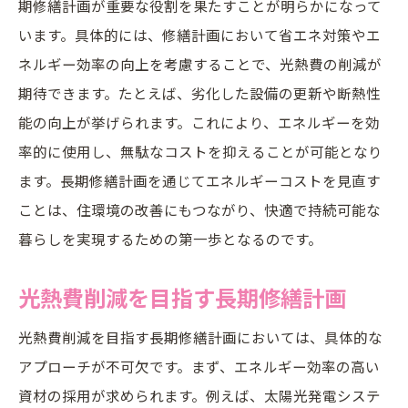
期修繕計画が重要な役割を果たすことが明らかになって
最新技術を活用した省エネ革命
います。具体的には、修繕計画において省エネ対策やエ
省エネ対策の普及と住民意識の変革
ネルギー効率の向上を考慮することで、光熱費の削減が
効率的な資材選定で実現するコスト削減の戦略
期待できます。たとえば、劣化した設備の更新や断熱性
資材選定がもたらす経済的効果
能の向上が挙げられます。これにより、エネルギーを効
低コストで高効果の資材を選ぶコツ
率的に使用し、無駄なコストを抑えることが可能となり
再生可能資源の利用促進
ます。長期修繕計画を通じてエネルギーコストを見直す
ことは、住環境の改善にもつながり、快適で持続可能な
長寿命化を目指した資材の活用
暮らしを実現するための第一歩となるのです。
資材選定と住環境の調和
信頼できる資材供給元の選び方
光熱費削減を目指す長期修繕計画
住環境向上を目指す長期修繕計画の新たなアプ
光熱費削減を目指す長期修繕計画においては、具体的な
ローチ
アプローチが不可欠です。まず、エネルギー効率の高い
住環境改善がもたらす社会的影響
資材の採用が求められます。例えば、太陽光発電システ
修繕計画と居住者の満足度向上