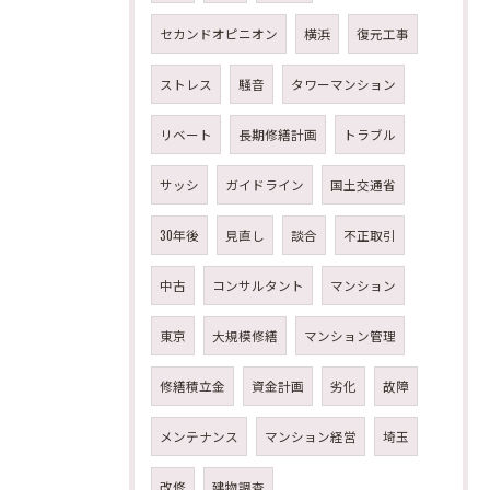
セカンドオピニオン
横浜
復元工事
ストレス
騒音
タワーマンション
リベート
長期修繕計画
トラブル
サッシ
ガイドライン
国土交通省
30年後
見直し
談合
不正取引
中古
コンサルタント
マンション
東京
大規模修繕
マンション管理
修繕積立金
資金計画
劣化
故障
メンテナンス
マンション経営
埼玉
改修
建物調査