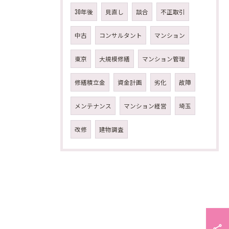
30年後
見直し
談合
不正取引
中古
コンサルタント
マンション
東京
大規模修繕
マンション管理
修繕積立金
資金計画
劣化
故障
メンテナンス
マンション経営
埼玉
改修
建物調査