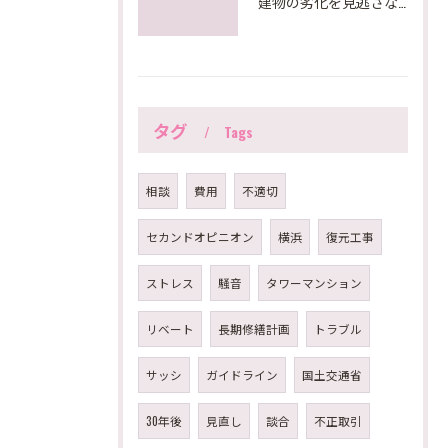
建物の劣化を見逃さない！大規模修繕で必要な建物調査診断とは？
タグ
Tags
相談
費用
不適切
セカンドオピニオン
横浜
復元工事
ストレス
騒音
タワーマンション
リベート
長期修繕計画
トラブル
サッシ
ガイドライン
国土交通省
30年後
見直し
談合
不正取引