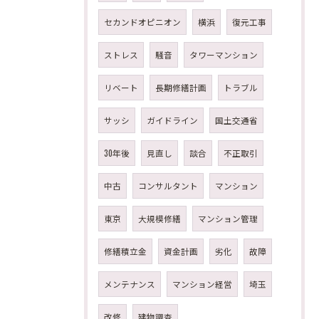
セカンドオピニオン
横浜
復元工事
ストレス
騒音
タワーマンション
リベート
長期修繕計画
トラブル
サッシ
ガイドライン
国土交通省
30年後
見直し
談合
不正取引
中古
コンサルタント
マンション
東京
大規模修繕
マンション管理
修繕積立金
資金計画
劣化
故障
メンテナンス
マンション経営
埼玉
改修
建物調査