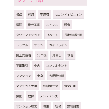
Tags
相談
費用
不適切
セカンドオピニオン
横浜
復元工事
ストレス
騒音
タワーマンション
リベート
長期修繕計画
トラブル
サッシ
ガイドライン
国土交通省
30年後
見直し
談合
不正取引
中古
コンサルタント
マンション
東京
大規模修繕
マンション管理
修繕積立金
資金計画
劣化
故障
メンテナンス
マンション経営
埼玉
改修
建物調査