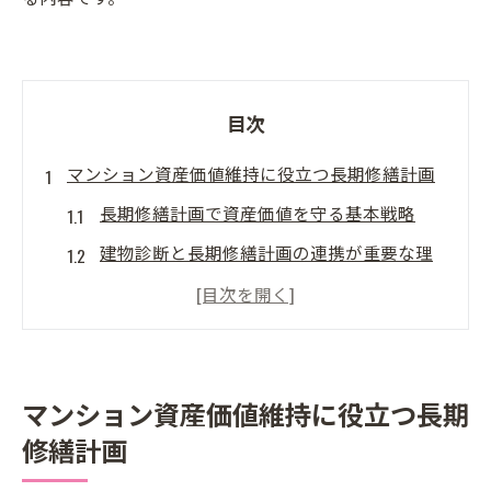
目次
マンション資産価値維持に役立つ長期修繕計画
長期修繕計画で資産価値を守る基本戦略
建物診断と長期修繕計画の連携が重要な理
由
東京都マンションに適した修繕計画の作成
法
長期修繕計画閲覧のポイントと注意点
マンション資産価値維持に役立つ長期
費用対効果を高める長期修繕計画の進め方
修繕計画
建物診断で把握する修繕の最適タイミング