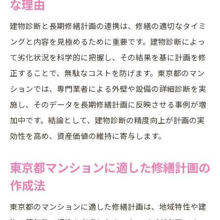
な理由
合意形成に役立つ長期修繕計画の共有手法
建物診断と長期修繕計画の連携は、修繕の適切なタイミ
長期修繕計画ソフト無料ツールの活用術
ングと内容を見極めるために重要です。建物診断によっ
費用対効果を高める建物診断の活用法
て劣化状況を科学的に把握し、その結果を基に計画を修
建物診断で長期修繕計画のコスト最適化
正することで、無駄なコストを防げます。東京都のマン
マンション建物診断費用の適正化ポイント
ションでは、専門業者による外壁や設備の詳細診断を実
大規模修繕調査と長期修繕計画の関係性
施し、そのデータを長期修繕計画に反映させる事例が増
加中です。結論として、建物診断の精度向上が計画の実
建物劣化診断業者との連携による成果
効性を高め、資産価値の維持に寄与します。
長期修繕計画の費用対効果を上げる方法
トラブル回避へ長期修繕計画の見直し術
東京都マンションに適した修繕計画の
長期修繕計画見直しで資産価値を守る手順
作成法
修繕計画見直し時の管理組合の役割とは
東京都のマンションに適した修繕計画は、地域特性や建
住民合意を得やすい長期修繕計画の進め方