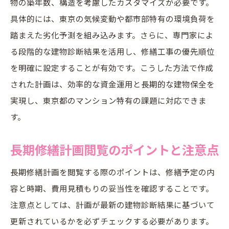
物の築年数、構造を考慮したカスタマイズが必要です。
大規模修繕調査の結果を計画に活かす方法
具体的には、東京の気候変動や都市部特有の環境負荷を
トラブル予防に役立つ診断シートの活用
踏まえた劣化予測を組み込みます。さらに、専門家によ
建物劣化診断を通じた優先順位の決め方
る段階的な建物診断結果を活用し、修繕工事の優先順位
劣化診断結果を基にした長期修繕計画の立
を明確に設定することが有効です。こうした方法で作成
案
された計画は、効率的な資金運用と長期的な建物保全を
建物劣化診断業者との正しい付き合い方
実現し、東京都のマンション特有の課題に対応できま
修繕の優先順位付けで費用を最適化
す。
診断報告から読み解く修繕の重要度
長期修繕計画閲覧のポイントと注意点
管理組合で共有したい診断のポイント
長期修繕計画を閲覧する際のポイントは、修繕予定の内
容と時期、費用見積もりの妥当性を確認することです。
注意点としては、計画が最新の建物診断結果に基づいて
更新されているかを必ずチェックする必要があります。