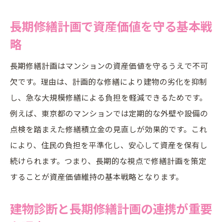
長期修繕計画と建物診断の実施時期を見極
長期修繕計画で資産価値を守る基本戦
める
略
マンション大規模修繕と建物診断の関係性
劣化診断シート活用で修繕タイミングを把
長期修繕計画はマンションの資産価値を守るうえで不可
握
欠です。理由は、計画的な修繕により建物の劣化を抑制
し、急な大規模修繕による負担を軽減できるためです。
診断結果から長期修繕計画へ反映する流れ
例えば、東京都のマンションでは定期的な外壁や設備の
建物診断業者選びで押さえるべき基準
点検を踏まえた修繕積立金の見直しが効果的です。これ
管理組合が押さえたい長期修繕計画の基本
により、住民の負担を平準化し、安心して資産を保有し
管理組合が知るべき長期修繕計画の基礎知
続けられます。つまり、長期的な視点で修繕計画を策定
識
することが資産価値維持の基本戦略となります。
長期修繕計画作成業者の選び方と比較ポイ
ント
建物診断と長期修繕計画の連携が重要
東京都のマンションに求められる修繕計画