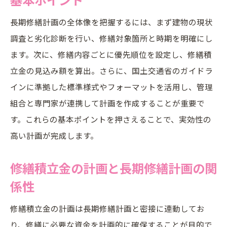
計画策定法
長期修繕計画の全体像を把握するには、まず建物の現状
長期修繕計画ガイドライン改定時の対応策
調査と劣化診断を行い、修繕対象箇所と時期を明確にし
まとめ
ます。次に、修繕内容ごとに優先順位を設定し、修繕積
合意形成まで導く長期修繕計画書作成の流れ
立金の見込み額を算出。さらに、国土交通省のガイドラ
長期修繕計画書作成から合意形成までの全
インに準拠した標準様式やフォーマットを活用し、管理
体像
組合と専門家が連携して計画を作成することが重要で
住民への説明資料に適した長期修繕計画書
す。これらの基本ポイントを押さえることで、実効性の
の作り方
高い計画が完成します。
管理組合や専門家と連携する合意形成の進
修繕積立金の計画と長期修繕計画の関
め方
係性
修繕積立金の根拠説明に役立つ長期修繕計
画書
修繕積立金の計画は長期修繕計画と密接に連動してお
合意形成を円滑にするための長期修繕計画
り、修繕に必要な資金を計画的に確保することが目的で