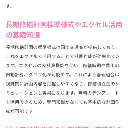
画書作成
す。
長期修繕計画エクセル導入時の注意点と使
い方
長期修繕計画標準様式やエクセル活用
ガイドライン改定に強い長期修繕計画の作成法
の基礎知識
長期修繕計画ガイドライン改定ポイントの
長期修繕計画の標準様式は国土交通省が提供しており、
解説
これをエクセルで活用することで計画作成が効率化でき
最新ガイドラインに対応した長期修繕計画
ます。エクセルの表計算機能を使い、修繕時期や費用の
書作成法
自動計算、グラフ化が可能です。これにより管理組合は
長期修繕計画書の見直しと改定時の注意点
視覚的に計画内容を把握しやすくなり、修繕積立金のシ
ガイドライン改定に備える管理組合の実践
ミュレーションも容易になります。無料のテンプレート
対応
も活用できるため、専門知識がなくても基本的な計画作
国土交通省発信の長期修繕計画情報を活用
成が可能です。
する方法