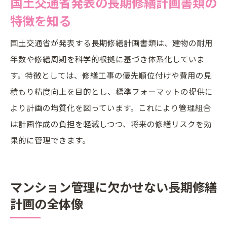
国土交通省発表の長期修繕計画書類の
改定ガイドラインを反映させた長期修繕計
特徴を知る
画の進め方
エクセルやフォーマットを使った計画書の実践
国土交通省が発表する長期修繕計画書類は、建物の耐用
例
年数や修繕周期を科学的根拠に基づき体系化していま
長期修繕計画エクセル活用の事例から学ぶ
す。特徴としては、修繕工事の優先順位付けや費用の見
ポイント
積もり精度向上を目的とし、標準フォーマットの提供に
フォーマット別長期修繕計画書作成の成功
より計画の均質化を図っています。これにより管理組合
事例
は計画作成の負担を軽減しつつ、将来の修繕リスクを効
果的に管理できます。
無料ソフトで作成した長期修繕計画書の具
体例
管理組合で活用される長期修繕計画書の実
マンション管理に欠かせない長期修繕
例紹介
計画の全体像
エクセルテンプレートを利用した長期修繕
計画の流れ