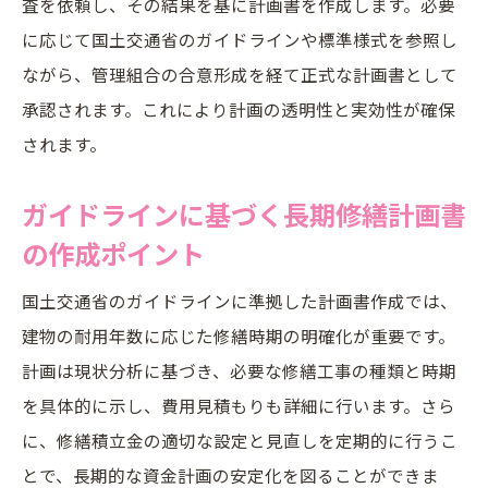
査を依頼し、その結果を基に計画書を作成します。必要
専門家と連携する長期修繕計画作成の進め
に応じて国土交通省のガイドラインや標準様式を参照し
方
ながら、管理組合の合意形成を経て正式な計画書として
計画作成時に注意すべき長期修繕計画の落
承認されます。これにより計画の透明性と実効性が確保
とし穴
されます。
長期修繕計画標準様式エクセル活用のコツ
長期修繕計画標準様式エクセルの基本操作
ガイドラインに基づく長期修繕計画書
法
の作成ポイント
エクセルを使った長期修繕計画書作成手順
国土交通省のガイドラインに準拠した計画書作成では、
無料テンプレートで始める長期修繕計画書
建物の耐用年数に応じた修繕時期の明確化が重要です。
管理術
計画は現状分析に基づき、必要な修繕工事の種類と時期
データ入力ミスを防ぐ長期修繕計画エクセ
を具体的に示し、費用見積もりも詳細に行います。さら
ル活用法
に、修繕積立金の適切な設定と見直しを定期的に行うこ
フォーマット活用で効率化する長期修繕計
とで、長期的な資金計画の安定化を図ることができま