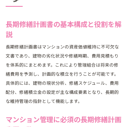
長期修繕計画標準様式やエクセル活用の基
礎知識
長期修繕計画書の基本構成と役割を解
国土交通省発表の長期修繕計画書類の特徴
説
を知る
マンション管理に欠かせない長期修繕計画の全
長期修繕計画書はマンションの資産価値維持に不可欠な
体像
文書であり、建物の劣化状況や修繕時期、費用見積もり
長期修繕計画がマンション管理にもたらす
を体系的にまとめます。これにより管理組合は将来の修
効果
繕費用を予測し、計画的な積立を行うことが可能です。
長期修繕計画の全体像を抑えるための基本
具体的には、建物の現状分析、修繕スケジュール、費用
ポイント
配分、修繕積立金の設定が主な構成要素となり、長期的
な維持管理の指針として機能します。
修繕積立金の計画と長期修繕計画の関係性
管理組合と専門家が連携する長期修繕計画
マンション管理に必須の長期修繕計画
の進め方