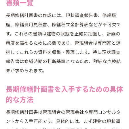
書類一覧
長期修繕計画ガイドラインの概要と対応策
マンション資産価値維持に不可欠な長期修
長期修繕計画書の作成には、現状調査報告書、修繕履
繕計画
歴、修繕費用見積書、修繕積立金計算表などが不可欠で
す。これらの書類は建物の状態を正確に把握し、計画の
書類作成が初めてでも安心の長期修繕計画ガイ
精度を高めるために必要であり、管理組合は専門家と連
ド
携してこれらの資料を収集・整理します。特に現状調査
初めての長期修繕計画書作成手順をわかり
報告書は修繕時期の判断基準となるため、詳細な点検結
やすく解説
果が求められます。
長期修繕計画書フォーマット選びのポイン
ト
長期修繕計画書を入手するための具体
ガイドラインに沿った長期修繕計画書の作
的な方法
成方法
長期修繕計画書は管理組合の管理会社や専門コンサルタ
エクセルや無料ソフトを活用した書類作成
ントから入手可能です。具体的には、まず建物の現状調
のコツ