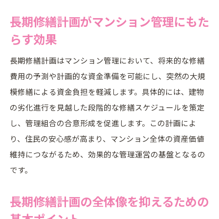
長期修繕計画書フォーマット選定の実践的
長期修繕計画がマンション管理にもた
アドバイス
らす効果
国土交通省の長期修繕計画ガイドライン最新情
長期修繕計画はマンション管理において、将来的な修繕
報
費用の予測や計画的な資金準備を可能にし、突然の大規
国土交通省が示す長期修繕計画の最新動向
模修繕による資金負担を軽減します。具体的には、建物
を解説
の劣化進行を見越した段階的な修繕スケジュールを策定
ガイドライン改定で変わる長期修繕計画の
し、管理組合の合意形成を促進します。この計画によ
作成基準
り、住民の安心感が高まり、マンション全体の資産価値
長期修繕計画ガイドライン5年見直しのポイ
維持につながるため、効果的な管理運営の基盤となるの
ント
です。
国土交通省発行の長期修繕計画書標準様式
長期修繕計画の全体像を抑えるための
の特徴
基本ポイント
最新ガイドライン情報を活用した長期修繕