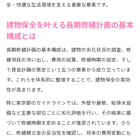
全・快適な生活環境を支える重要な要素です。
とは
長期修繕計画は誰が作成するのかの判断基
建物保全を叶える長期修繕計画の基本
準
構成とは
実務上求められる長期修繕計画作成手順を
長期修繕計画の基本構成は、建物の劣化状況の調査、修
解説
繕項目の洗い出し、費用の試算、修繕時期の設定、そし
委託契約と長期修繕計画の関係を見極める
て資金計画の策定という五つの要素から成り立っていま
視点
す。これらを体系的に整理することで、建物保全の実効
見直し時期の目安と建物保全への影響とは
性が高まります。
長期修繕計画は何年ごとに見直すべきか解
特に東京都のガイドラインでは、外壁や屋根、給排水設
説
備など主要な部位ごとに劣化評価を行い、その結果に基
見直し頻度が建物保全に及ぼす実務的な影
づいて修繕時期を定めることが推奨されています。さら
響
に、修繕積立金の妥当性を確認し、将来の費用変動にも
建物保全の視点で考える長期修繕計画の見