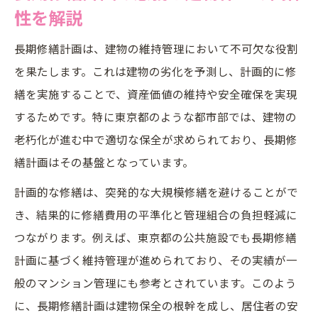
性を解説
東京都の最新長期修繕計画ガイドラインを
紹介
長期修繕計画は、建物の維持管理において不可欠な役割
東京都財務局による建物保全データの活用
を果たします。これは建物の劣化を予測し、計画的に修
法
繕を実施することで、資産価値の維持や安全確保を実現
主要施設の10か年維持更新計画の特徴を解
するためです。特に東京都のような都市部では、建物の
説
老朽化が進む中で適切な保全が求められており、長期修
繕計画はその基盤となっています。
東京都の建築保全部が示す保全計画のポイ
ント
計画的な修繕は、突発的な大規模修繕を避けることがで
東京都建築士会の長期修繕計画に関する提
き、結果的に修繕費用の平準化と管理組合の負担軽減に
言
つながります。例えば、東京都の公共施設でも長期修繕
計画に基づく維持管理が進められており、その実績が一
長期修繕計画の作成は誰が担うのか実務解説
般のマンション管理にも参考とされています。このよう
長期修繕計画の作成主体と責任分担の実際
に、長期修繕計画は建物保全の根幹を成し、居住者の安
管理組合と専門家の長期修繕計画作成範囲