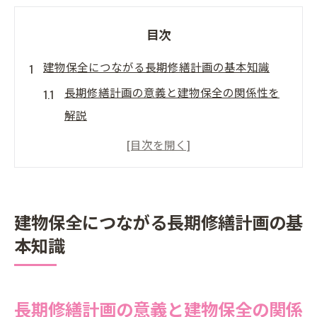
目次
建物保全につながる長期修繕計画の基本知識
長期修繕計画の意義と建物保全の関係性を
解説
建物保全を叶える長期修繕計画の基本構成
とは
長期修繕計画作成時に押さえる建物保全の
視点
建物保全につながる長期修繕計画の基
建築物の長期修繕計画が保全に果たす役割
本知識
失敗しない長期修繕計画のポイントと注意
点
長期修繕計画の意義と建物保全の関係
東京都における長期修繕計画の最新動向を探る