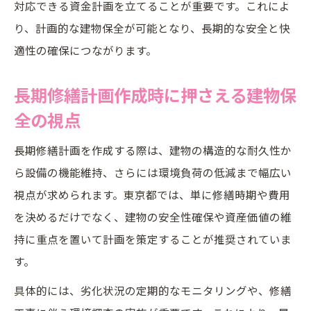
対応できる資金計画を立てることが重要です。これによ
直し基準
り、計画的な建物保全が可能となり、長期的な安全と快
大規模修繕や費用変動と長期修繕計画の見
適性の確保につながります。
直し時期
合理的な長期修繕計画見直しのタイミング
長期修繕計画作成時に押さえる建物保
とは
全の視点
長期修繕計画書の役割と活用方法を徹底分析
長期修繕計画を作成する際は、建物の構造的な耐久性か
長期修繕計画書の基本的な役割と管理運用
ら設備の機能維持、さらには環境負荷の低減まで幅広い
法
視点が求められます。東京都では、単に修繕時期や費用
建物保全を高める長期修繕計画書の活用事
を決めるだけでなく、建物の安全性確保や資産価値の維
例
持に重点を置いて計画を策定することが推奨されていま
長期修繕計画書で押さえるべき必須項目と
す。
は
具体的には、劣化状況の定期的なモニタリングや、修繕
積算基準と長期修繕計画書の関係性を解説