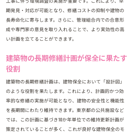
工事に伴う環境調査の実施が重要です。これにより、早
工事情報共有と長期修繕計画書の連携活用
期発見・対応が可能となり、修繕コストの抑制や建物の
術
長寿命化に寄与します。さらに、管理組合内での合意形
東京都の実践例から学ぶ長期修繕計画運用術
成や専門家の意見を取り入れることで、より実効性の高
東京都の建築工事事例をもとにした計画運
い計画を立てることができます。
用法
建築物の長期修繕計画が保全に果たす
公共施設の長期修繕計画運用から得るヒン
ト
役割
東京都建築保全部の運用事例に学ぶ実践法
建築物の長期修繕計画は、建物保全において「設計図」
環境調査要領と長期修繕計画運用の実際
のような役割を果たします。これにより、計画的かつ効
長期修繕計画の運用で重要な管理体制の工
率的な修繕の実施が可能となり、建物の安全性と機能性
夫
を長期間にわたり維持できます。東京都の公共施設など
では、この計画に基づき10か年単位での維持更新計画が
策定されていることが多く、これが良好な建物保全のモ