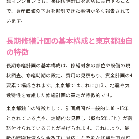
譲マンションでも、長期修繕計画を適切に実行すること
費用と期間を最適化する長期修繕計画の工
で、資産価値の下落を抑制できた事例が多く報告されて
夫
います。
管理組合視点で考える長期修繕計画の費用
管理
長期修繕計画の基本構成と東京都独自
長期修繕計画期間の選定基準と東京都の傾
の特徴
向
長期修繕計画の基本構成は、修繕対象の部位や設備の現
管理組合が直面する長期修繕計画の課題と対応
状調査、修繕時期の設定、費用の見積もり、資金計画の4
策
要素で構成されます。東京都ではこれに加え、地震や気
長期修繕計画で管理組合が抱える主な課題
候特性を考慮した修繕計画の策定が特徴的です。
を整理
東京都独自の特徴として、計画期間が一般的に10～15年
合意形成を促す長期修繕計画の説明ポイン
とされている点や、定期的な見直し（概ね5年ごと）が義
ト
務付けられていることが挙げられます。これにより、最
長期修繕計画上のトラブルと実践的な解決
新の建物状況や法令改正に対応した柔軟な修繕計画が可