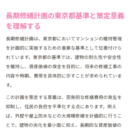
東京都の長期修繕計画で押さえたい管理ポ
長期修繕計画の東京都基準と策定意義
イント
を理解する
計画書作成で押さえるべき長期修繕計画の要点
長期修繕計画書作成時に必要な主要項目の
長期修繕計画は、東京都においてマンションの維持管理
整理
を計画的に実施するための重要な基準として位置付けら
東京都の長期修繕計画書で重視すべき内容
れています。東京都の基準では、建物の耐久性や安全性
とは
を維持し、資産価値の保全を目的に、将来の修繕工事の
長期修繕計画書に盛り込むべき修繕項目の
内容や時期、費用を具体的に示すことが求められていま
選び方
す。
管理組合が知っておくべき長期修繕計画作
この計画を策定する意義は、突発的な修繕費用の発生を
成の流れ
抑制し、住民の負担を平準化する点にあります。例え
長期修繕計画書作成に役立つ東京都の指針
ば、外壁や屋上防水などの大規模修繕を計画的に行うこ
活用法
とで、建物の劣化を最小限に抑え、長期的な資産価値の