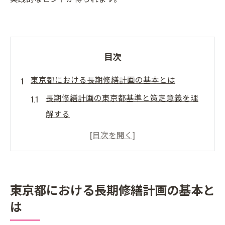
目次
東京都における長期修繕計画の基本とは
長期修繕計画の東京都基準と策定意義を理
解する
東京都のガイドラインによる長期修繕計画
の役割とは
マンション管理組合が長期修繕計画で守る
べき資産価値
東京都における長期修繕計画の基本と
長期修繕計画の基本構成と東京都独自の特
は
徴