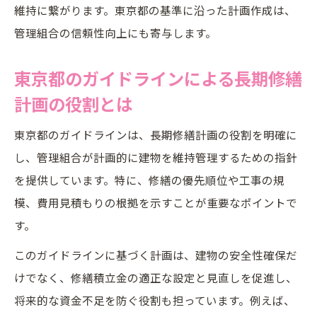
維持に繋がります。東京都の基準に沿った計画作成は、
長期修繕計画の作成義務と東京都の最新動向
管理組合の信頼性向上にも寄与します。
長期修繕計画作成の法的義務と東京都の現
状
東京都のガイドラインによる長期修繕
東京都で求められる長期修繕計画の義務化
計画の役割とは
動向
管理組合が把握すべき長期修繕計画の義務
東京都のガイドラインは、長期修繕計画の役割を明確に
内容
し、管理組合が計画的に建物を維持管理するための指針
を提供しています。特に、修繕の優先順位や工事の規
東京都の最新ガイドラインと長期修繕計画
模、費用見積もりの根拠を示すことが重要なポイントで
の関係
す。
長期修繕計画の作成義務を果たすための実
務事項
このガイドラインに基づく計画は、建物の安全性確保だ
見直し時期を確保する長期修繕計画の進め方
けでなく、修繕積立金の適正な設定と見直しを促進し、
将来的な資金不足を防ぐ役割も担っています。例えば、
長期修繕計画の見直し時期の適切な設定方