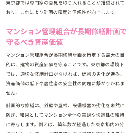
東京都では専門家の意見を取り入れることが推奨されて
法
おり、これにより計画の精度と信頼性が向上します。
東京都の推奨する長期修繕計画見直しサイ
クル
マンション管理組合が長期修繕計画で
大規模修繕と連動した長期修繕計画の見直
守るべき資産価値
し手法
長期修繕計画の管理で重要な見直しポイン
マンション管理組合が長期修繕計画を策定する最大の目
ト
的は、建物の資産価値を守ることです。東京都の環境下
では、適切な修繕計画がなければ、建物の劣化が進み、
修繕積立金見直しと長期修繕計画の連携方
資産価値の低下や居住者の安全性の問題に繋がりかねま
法
せん。
費用相場と計画期間の考え方を徹底解説
計画的な修繕は、外壁や屋根、設備機器の劣化を未然に
長期修繕計画作成費用の相場と内訳を解説
防ぎ、結果としてマンション全体の美観や快適性の維持
長期修繕計画の計画期間設定で押さえるべ
に寄与します。例えば、築年数が経過した東京都内の分
き点