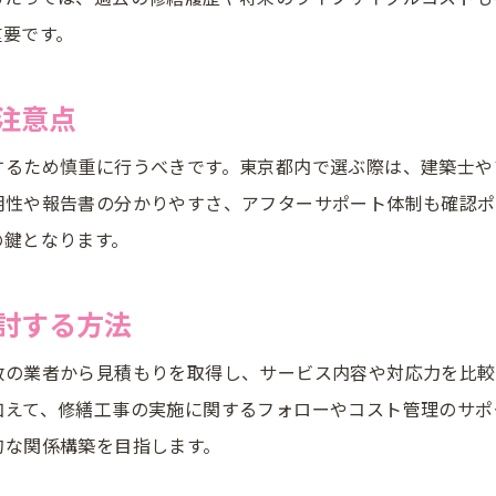
長期修繕計画の周期と診断協会の役割を解説
重要です。
長期修繕計画の見直し周期とその重要性
マンションの修繕周期は何年ごとが最適か
注意点
診断協会が果たす周期管理のサポート内容
するため慎重に行うべきです。東京都内で選ぶ際は、建築士や
建物診断のタイミングと周期の考え方
明性や報告書の分かりやすさ、アフターサポート体制も確認ポ
計画作成業者と協会の連携による周期最適化
の鍵となります。
修繕周期のズレを防ぐための実践ポイント
マンション管理における診断協会活用術
討する方法
長期修繕計画で診断協会を活用するメリット
数の業者から見積もりを取得し、サービス内容や対応力を比較
建物診断と協会のサポート体制を知る
加えて、修繕工事の実施に関するフォローやコスト管理のサポ
協会活用で業者選びと修繕費用を効率化
的な関係構築を目指します。
マンション管理での協会連携事例を紹介