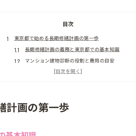
目次
東京都で始める長期修繕計画の第一歩
長期修繕計画の義務と東京都での基本知識
マンション建物診断の役割と費用の目安
長期修繕計画書の入手と作成準備の流れ
信頼できる診断協会の選び方と注意点
長期修繕計画作成業者を比較検討する方法
繕計画の第一歩
東京都で安心な長期修繕計画を始めるコツ
建物診断と修繕計画の重要な連携とは
建物診断が長期修繕計画に与える影響を解説
の基本知識