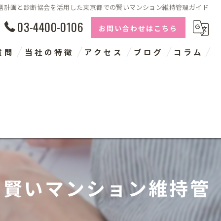
繕計画と診断協会を活用した東京都での賢いマンション維持管理ガイド
03-4400-0106
お問い合わせはこちら
質問
当社の特徴
アクセス
ブログ
コラム
長期修繕計画
建物点検
コンサルタント
神奈川の大規模修繕
の賢いマンション維持管
千葉の大規模修繕