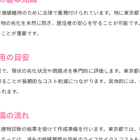
診断協会によるマンション建物診断の流れ
産価値維持のために法律で義務付けられています。特に東京都
建物劣化診断業者選定のポイントとコツ
建物の劣化を未然に防ぎ、居住者の安心を守ることが可能です
長期修繕計画と建物診断の連動が生む効果
むことが重要です。
修繕計画作成と診断士資格の重要性を考える
診断結果を活かした修繕計画への反映方法
用の目安
修繕計画作成を検討する際の注目ポイント
程で、現状の劣化状況や問題点を専門的に評価します。東京都
長期修繕計画作成時の費用相場と単価表の見方
得ることが長期的なコスト削減につながります。具体的には、
マンション管理センターを活用した情報収集術
られます。
業者選定時に重視すべき経験と実績とは
計画内容と大規模修繕のタイミングの決め方
備の流れ
診断協会と連携した修繕計画の精度向上法
は建物診断の結果を受けて作成準備を行います。東京都では、
長期修繕計画書の正しい入手・活用方法
あたっては、過去の修繕履歴や将来のライフサイクルコストも