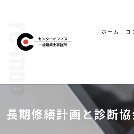
ホーム
コ
代
長期修繕計画と診断協