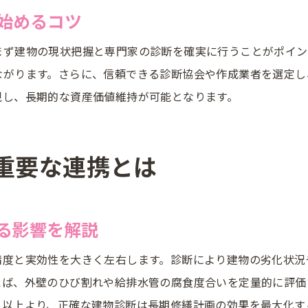
診断協会の専門家による相談と実践例
始めるコツ
長期修繕計画作成をサポートする協会の役割
まず建物の現状把握と専門家の診断を確実に行うことがポイン
効率的な建物維持管理へ導く修繕計画の秘訣
ながります。さらに、信頼できる診断協会や作成業者を選定し
長期修繕計画と大規模修繕の効果的連携
現し、長期的な資産価値維持が可能となります。
診断協会と進める維持管理の最適化方法
コスト削減につなげる計画作成のポイント
修繕計画の精度を高める診断士の活用術
重要な連携とは
建物劣化診断と長期修繕計画の相乗効果
マンション管理センターを使った情報集約法
る影響を解説
修繕費用と建物診断業者選びの実践知識
長期修繕計画と修繕費用の目安を解説
精度と実効性を大きく左右します。診断により建物の劣化状況
診断協会推奨の建物診断業者選びの基準
えば、外壁のひび割れや給排水管の腐食度合いを定量的に評価
。以上より、正確な建物診断は長期修繕計画の効果を最大化す
業者選定時の見積もり比較と注意ポイント