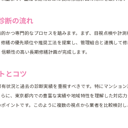
マンション建物診断の費用構成を知ろう
診断の流れ
長期修繕計画単価表の理解と活用ポイント
信頼できる専門家選びで失敗しないコツ
画的かつ専門的なプロセスを踏みます。まず、目視点検や計測
未来を守る長期修繕計画書の入手と活用法
、修繕の優先順位や推奨工法を提案し、管理組合と連携して修
、信頼性の高い長期修繕計画が完成します。
長期修繕計画書の入手方法と必要書類を解説
作成した計画書を管理に活かす具体的な方法
トとコツ
マンション管理組合での計画書共有の重要性
診断協会と協力し活用する事例とポイント
保有状況と過去の診断実績を重視すべきです。特にマンション
長期修繕計画書の見直しと更新タイミング
さらに、東京都内での豊富な実績や地域特性を理解した対応力
のポイントです。このように複数の視点から業者を比較検討し
資産価値維持へ計画書を最大限活かすコツ