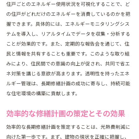
住戸ごとのエネルギー使用状況を可視化することで、ど
エコフレンドリーな資材の選定基準
の住戸がどれだけのエネルギーを消費しているのかを把
最新の省エネ技術とその活用方法
握できます。具体的には、エネルギーモニタリングシス
長期的なコストパフォーマンスを考慮した
テムを導入し、リアルタイムでデータを収集・分析する
選択
ことが効果的です。また、定期的な報告会を通じて、住
環境負荷を最小限に抑える資材
民と情報を共有することも重要です。このような取り組
効果的な資材調達のプロセス
みにより、住民間での意識の向上が促され、共同で省エ
資材のライフサイクルを考慮した計画
ネ対策を講じる意欲が高まります。透明性を持ったエネ
ルギー管理は、長期修繕計画の成功に寄与し、持続可能
資金管理の見直しで安心の長期修繕計画を
な住宅環境の構築に貢献します。
予算配分の見直しと最適化
資金流動性を確保する方法
効率的な修繕計画の策定とその効果
長期的視点での資金計画の構築
効率的な長期修繕計画を策定することは、光熱費削減に
修繕積立金の効果的な運用手法
向けた第一歩です。まず、建物の現状を正確に把握し、