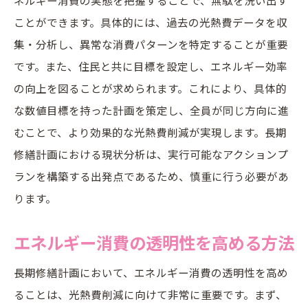
他の自治体とは異なる東京都のアプローチ
ことができます。具体的には、過去の光熱費データを収
法令遵守と最適化のバランスの重要性
集・分析し、異常な消費パターンを特定することが重要
継続的な改善を促すフィードバックシステ
です。また、住民と共に目標を設定し、エネルギー効率
ム
の向上を図ることが求められます。これにより、具体的
住民協力で環境に優しい長期修繕計画を推進
な数値目標を持った計画を策定し、全員が同じ方向に進
住民参加型の計画策定プロセス
むことで、より効果的な光熱費削減が実現します。長期
住民とのコミュニケーションを円滑にする
修繕計画における現状分析は、実行可能なアクションプ
方法
ランを構築する出発点であるため、慎重に行う必要があ
ります。
環境意識を高める教育プログラムの導入
住民からのフィードバックを活かす
エネルギー消費の透明性を高める方法
コミュニティ全体での協力体制の構築
長期修繕計画において、エネルギー消費の透明性を高め
成功事例に学ぶ効果的な住民参加方法
ることは、光熱費削減に向けて非常に重要です。まず、
エネルギー効率を高める資材選びのポイント