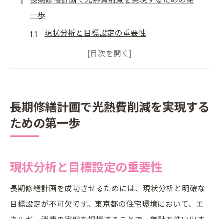
一歩
現状分析と目標設定の重要性
エネルギー消費の透明性を高める方法
効率的な修繕計画の策定とその効果
光熱費削減に向けた初動アクション
トラッキングツールを活用した効果測定
長期修繕計画で光熱費削減を実現する
ための第一歩
持続可能な長期的効果を得るための秘訣
ガイドラインに基づく東京都の長期修繕計画の
革新
現状分析と目標設定の重要性
東京都の最新ガイドラインとは
長期修繕計画を成功させるためには、現状分析と明確な
革新的手法で修繕計画を強化する
目標設定が不可欠です。東京都の住宅環境において、エ
地域特性を活かした計画の柔軟性向上
ネルギー消費の実態を把握することで、無駄を洗い出す