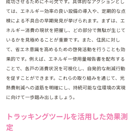
成功させるために不可欠です。具体的なアクションとし
住民全体での合意形成のプロセス
ては、エネルギー効率の良い設備の導入や、定期的な点
積立金運用の最適化手法
検による不具合の早期発見が挙げられます。まずは、エ
定期的な見直しと調整の必要性
ネルギー消費の現状を把握し、どの部分で無駄が生じて
積立金管理のための先進ツール活用
いるかを見極めることが重要です。また、住民に対し
専門家の知識が鍵！省エネ対策で建物の価値向
て、省エネ意識を高めるための啓発活動を行うことも効
上
果的です。例えば、エネルギー使用量報告書を配布する
ことで、各戸の消費状況を可視化し、自発的な削減行動
省エネ専門家の選び方とその役割
を促すことができます。これらの取り組みを通じて、光
コンサルティングサービスの選定基準
熱費削減への道筋を明確にし、持続可能な住環境の実現
持続可能な技術導入で資産価値を高める
に向けて一歩踏み出しましょう。
建物評価の向上に繋がる省エネ施策
専門家の知見でリスクを最小化する
トラッキングツールを活用した効果測
省エネ技術の最新動向を把握する
定