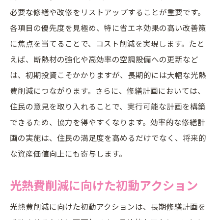
リスク管理と資金保全の戦略
必要な修繕や改修をリストアップすることが重要です。
予備費の重要性とその活用方法
各項目の優先度を見極め、特に省エネ効果の高い改善策
実例に学ぶ！東京都の省エネ技術の成功事例
に焦点を当てることで、コスト削減を実現します。たと
LED照明導入による電力削減の実例
えば、断熱材の強化や高効率の空調設備への更新など
断熱材追加での快適な住環境の実現
は、初期投資こそかかりますが、長期的には大幅な光熱
高性能窓の設置による省エネ効果
費削減につながります。さらに、修繕計画においては、
住民の意見を取り入れることで、実行可能な計画を構築
IoT技術を活用したエネルギー管理
できるため、協力を得やすくなります。効率的な修繕計
住民参加型省エネプロジェクトの成功例
画の実施は、住民の満足度を高めるだけでなく、将来的
エネルギー効率向上のための技術コンサル
な資産価値向上にも寄与します。
ティング
修繕積立金の効果的な管理で未来を見据える
光熱費削減に向けた初動アクション
積立金の透明性と報告の重要性
光熱費削減に向けた初動アクションは、長期修繕計画を
将来のニーズを見越した積立計画