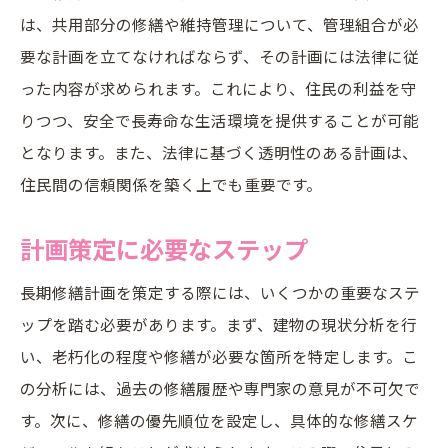
は、共用部分の修繕や維持管理について、管理組合が必
定期的な進捗報告の重要性
要な計画を立てなければならず、その計画には法律に従
住民満足度を高める透明性戦略
った内容が求められます。これにより、住民の利益を守
事例から探る住民ニーズに応えるための長期修
りつつ、安全で長寿命な生活環境を提供することが可能
繕計画
となります。また、法律に基づく透明性のある計画は、
住民ニーズを反映する計画策定
住民間の信頼関係を築く上でも重要です。
住民参加型計画のメリット
計画策定に必要なステップ
事例に基づくニーズ把握の手法
成功事例から学ぶ柔軟な対応策
長期修繕計画を策定する際には、いくつかの重要なステ
ニーズに合った計画実施の重要性
ップを踏む必要があります。まず、建物の現状分析を行
住民満足度を高める計画の工夫
い、老朽化の程度や修繕が必要な箇所を特定します。こ
の分析には、過去の修繕履歴や専門家の意見が不可欠で
東京都のガイドラインに基づく長期修繕計画の
す。次に、修繕の優先順位を設定し、具体的な修繕スケ
重要性とその実例