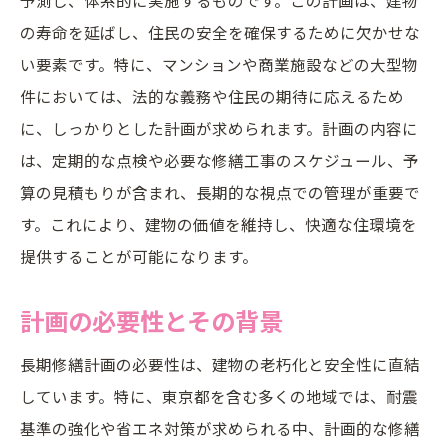
実施段階でのモニタリング方法
の寿命を延ばし、住民の安全を確保するために欠かせな
成功事例に基づく施策の実行
い要素です。特に、マンションや商業施設などの大型物
計画実施後の評価方法
件においては、法的な義務や住民の期待に応えるため
住民の声を活かす長期修繕計画のコミュニケー
に、しっかりとした計画が求められます。計画の内容に
ション戦略
は、定期的な点検や必要な修繕工事のスケジュール、予
住民との信頼関係構築のための方法
算の見積もりが含まれ、長期的な視点での管理が重要で
透明性のある情報共有の重要性
す。これにより、建物の価値を維持し、快適な住環境を
提供することが可能になります。
意見収集のための効果的な手段
住民参加を促進するコミュニケーション技
計画の必要性とその背景
術
成功事例に見る住民との対話戦略
長期修繕計画の必要性は、建物の老朽化と安全性に直結
しています。特に、東京都を含む多くの地域では、耐震
計画変更時の住民への説明方法
基準の強化や省エネ対策が求められる中、計画的な修繕
見積もり比較が鍵長期修繕計画の費用対効果を