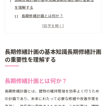
を理解する
長期修繕計画とは何か？
計画の必要性とその背景
長期修繕計画の法律的基盤
計画策定に必要なステップ
長期修繕計画の目的と成果
長期修繕計画の基本知識長期修繕計画
の重要性を理解する
計画策定時のよくある誤解
成功例に学ぶ長期修繕計画の計画立案とその実
施
長期修繕計画とは何か？
成功事例から学ぶ計画立案のポイント
長期修繕計画とは、建物の維持管理を効率よく行うため
効果的な計画立案のためのステップ
の計画であり、未来にわたって必要な修繕や改善作業を
住民参加型の計画立案方法
予測し、体系的に実施するものです。この計画は、建物