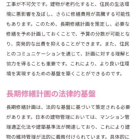
工事が不可欠です。建物が老朽化すると、住民の生活環
最大化する方法
境に悪影響を及ぼし、さらに修繕費用が高騰する可能性
見積もり比較の重要性とその手法
もあります。このため、長期修繕計画を策定し、必要な
費用対効果を高めるための業者選定方法
修繕を予め計画しておくことで、予算の分散が可能とな
コスト削減のための具体的なアプローチ
り、突発的な出費を抑えることができます。また、住民
見積もりの精査におけるポイント
とのコミュニケーションを通じて、計画に対する理解と
成功事例に基づく費用管理の手法
協力を得ることも重要です。これにより、より良い住環
計画立案時に考慮すべき経済的要因
境を実現するための基盤を築くことができるのです。
透明性がもたらす信頼関係長期修繕計画の進行
長期修繕計画の法律的基盤
を円滑にする要素
透明性確保のための情報公開方法
長期修繕計画は、法的な基盤に基づいて策定される必要
信頼関係を構築するためのステップ
があります。日本の建物管理においては、マンション管
理適正化法や建築基準法が関連しており、これにより建
成功事例に見る透明性の効果
物の維持管理が法的に義務付けられています。具体的に
透明性が計画進行に与える影響