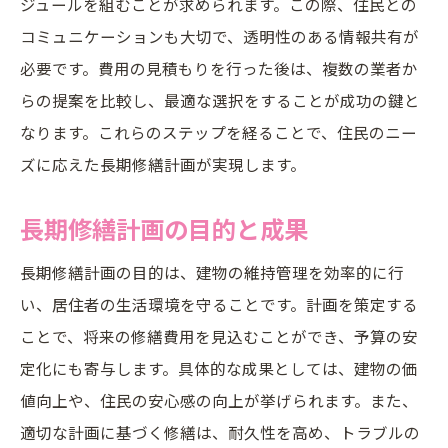
ジュールを組むことが求められます。この際、住民との
東京都ガイドラインの基本事項
コミュニケーションも大切で、透明性のある情報共有が
ガイドライン遵守の重要性
必要です。費用の見積もりを行った後は、複数の業者か
成功事例に見るガイドラインの活用法
らの提案を比較し、最適な選択をすることが成功の鍵と
ガイドラインに基づく計画策定のステップ
なります。これらのステップを経ることで、住民のニー
法令順守と計画の整合性
ズに応えた長期修繕計画が実現します。
ガイドラインがもたらす計画への影響
長期修繕計画の目的と成果
長期修繕計画の総合評価成功への具体的ステッ
プを明示
長期修繕計画の目的は、建物の維持管理を効率的に行
成功に導くための総合評価方法
い、居住者の生活環境を守ることです。計画を策定する
評価基準の設定とその意義
ことで、将来の修繕費用を見込むことができ、予算の安
事例に基づく評価プロセスの改善
定化にも寄与します。具体的な成果としては、建物の価
値向上や、住民の安心感の向上が挙げられます。また、
評価結果を活用した改善策
適切な計画に基づく修繕は、耐久性を高め、トラブルの
成功事例に見る評価の効果的活用