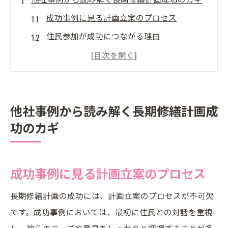
成功事例に見る計画立案のプロセス
住民参加が成功につながる理由
他社の実例から学ぶ計画の柔軟性
長期視点で考える修繕の優先順位
費用対効果を最大化するための工夫
他社事例から読み解く長期修繕計画成
リスク管理と成功事例の教訓
功のカギ
住民の声を活かす長期修繕計画の具体策
住民との対話が生む計画策定の効果
意見収集のための効果的な手法
成功事例に見る計画立案のプロセス
住民満足度を高めるための具体的な取り組
長期修繕計画の成功には、計画立案のプロセスが不可欠
み
です。成功事例においては、最初に住民との対話を重視
計画の透明性を保つための情報共有
し、彼らのニーズや意見をしっかりと把握することが多