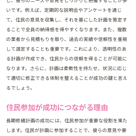
住民ニーズを反映した計画の事例
いです。例えば、定期的な説明会やアンケートを通じ
共感を生むコミュニケーションの取り方
て、住民の意見を収集し、それを基にした計画を策定す
透明なコミュニケーションが長期修繕計画を成
ることで全員の納得感を得やすくなります。また、複数
功に導く
の業者から見積もりを取り、過去の実績や信頼性を重視
情報共有の重要性と実施方法
して選定することも重要です。これにより、透明性のあ
信頼関係構築のためのステップ
る計画が作成でき、住民からの信頼を得ることが可能に
なります。さらに、計画は柔軟性を持たせ、状況に応じ
双方向コミュニケーションの重要性
て適切に修正できる体制を整えることが成功の鍵と言え
透明性がもたらす安心感とその効果
るでしょう。
住民との定期的な会議の価値
コミュニケーション不足が招くリスク
住民参加が成功につながる理由
業者選定のポイントと成功事例から学ぶ長期修
長期修繕計画の成功には、住民参加が重要な役割を果た
繕
します。住民が計画に参加することで、彼らの意見や要
信頼できる業者選定の基準