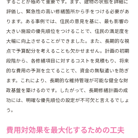
することが極めて重要です。まず、建物の状態を詳細に
トラブルへの迅速な対応策
評価し、緊急性の高い修繕箇所から手をつける必要があ
実例に学ぶ効果的な管理手法
ります。ある事例では、住民の意見を基に、最も影響の
進捗管理で失敗しないためのポイント
大きい施設の優先順位をつけることで、住民の満足度を
長期修繕計画で押さえておくべき他社の成功要
大幅に向上させることができました。また、長期的な視
因
点で予算配分を考えることも欠かせません。計画の初期
段階から、各修繕項目に対するコストを見積もり、将来
成功事例で共通する計画の特徴
的な費用の予測を立てることで、資金の無駄遣いを防ぎ
他社の成功要因に学ぶ計画の立て方
ます。これにより、長期的な維持管理が可能な健全な財
失敗しないためのリスク管理策
政基盤を築けるのです。したがって、長期修繕計画の成
成功事例から得るべき教訓
功には、明確な優先順位の設定が不可欠と言えるでしょ
計画の柔軟性と適応力の重要性
う。
他社の事例に見る革新的なアプローチ
費用対効果を最大化するための工夫