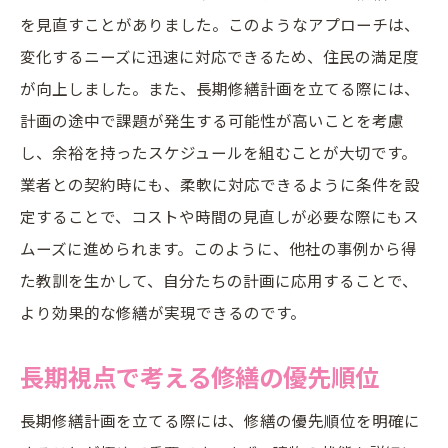
成功事例に見る計画段階の住民との対話の重要
を見直すことがありました。このようなアプローチは、
性
変化するニーズに迅速に対応できるため、住民の満足度
対話が計画成功に与える影響
が向上しました。また、長期修繕計画を立てる際には、
住民の意見をどう取り入れるか
計画の途中で課題が発生する可能性が高いことを考慮
成功事例から学ぶ対話の形
し、余裕を持ったスケジュールを組むことが大切です。
業者との契約時にも、柔軟に対応できるように条件を設
住民の理解を得るための工夫
定することで、コストや時間の見直しが必要な際にもス
計画段階での住民巻き込みの実践例
ムーズに進められます。このように、他社の事例から得
住民との対話がもたらす長期的な効果
た教訓を生かして、自分たちの計画に応用することで、
修繕の進捗管理成功事例から学ぶ実践的アプロ
より効果的な修繕が実現できるのです。
ーチ
進捗管理の基本と重要性
長期視点で考える修繕の優先順位
成功事例が示す実施手順
長期修繕計画を立てる際には、修繕の優先順位を明確に
進捗状況を住民に伝える方法