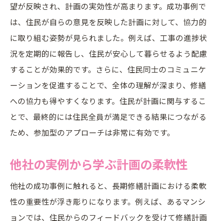
望が反映され、計画の実効性が高まります。成功事例で
過去の実績と評判を重視する理由
は、住民が自らの意見を反映した計画に対して、協力的
見積もり比較のポイント
に取り組む姿勢が見られました。例えば、工事の進捗状
業者との信頼関係構築の重要性
況を定期的に報告し、住民が安心して暮らせるよう配慮
複数業者の提案をうまく活用する方法
することが効果的です。さらに、住民同士のコミュニケ
成功事例が示す業者選定のコツ
ーションを促進することで、全体の理解が深まり、修繕
への協力も得やすくなります。住民が計画に関与するこ
住民満足度を向上させる長期修繕計画のヒント
とで、最終的には住民全員が満足できる結果につながる
住民の期待に応える計画の特徴
ため、参加型のアプローチは非常に有効です。
満足度調査から見える改善点
住民への説明会の効果と実例
他社の実例から学ぶ計画の柔軟性
満足度向上のための具体的施策
他社の成功事例に触れると、長期修繕計画における柔軟
成功事例に学ぶ住民対応の工夫
性の重要性が浮き彫りになります。例えば、あるマンシ
住民の声を反映した計画の実現
ョンでは、住民からのフィードバックを受けて修繕計画