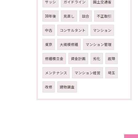
サッシ
ガイドライン
国土交通省
30年後
見直し
談合
不正取引
中古
コンサルタント
マンション
東京
大規模修繕
マンション管理
修繕積立金
資金計画
劣化
故障
メンテナンス
マンション経営
埼玉
改修
建物調査